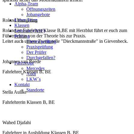
Alpha-Team
Öffnungszeiten
Jobangebote
Unser Team
Roland Hungeling
Klassen
Roland ist Fahrlehrer Klasse B,BE mit Herzblut führt er euch zum
Seminare (ASF)
Führerschein von der Theorie bis zur Praxis.
Prüfung
Leitet auch unsere Zweigstelle "Dieckmannstraße" in Gievenbeck.
Theorieprüfung
Praxisprüfung
Der Prüfer
Durchgefallen?
Johannes van Reede
Fahrzeuge
Mercedes
Fahrlehrer Klassen B, BE
Audi
LKW´s
Kontakt
Standorte
Stella Aulike
Fahrlehrerin Klassen B, BE
Wahed Djafahi
Fahrlehrer in Ausbildung Klassen B, BE