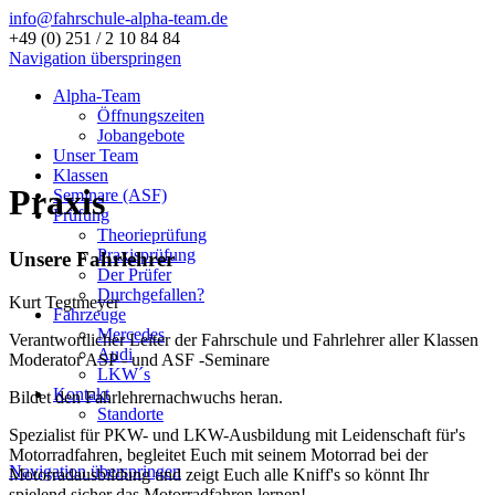
info@fahrschule-alpha-team.de
+49 (0) 251 / 2 10 84 84
Navigation überspringen
Alpha-Team
Öffnungszeiten
Jobangebote
Unser Team
Klassen
Praxis
Seminare (ASF)
Prüfung
Theorieprüfung
Praxisprüfung
Unsere Fahrlehrer
Der Prüfer
Durchgefallen?
Kurt Tegtmeyer
Fahrzeuge
Mercedes
Verantwortlicher Leiter der Fahrschule und Fahrlehrer aller Klassen
Audi
Moderator ASP - und ASF -Seminare
LKW´s
Kontakt
Bildet den Fahrlehrernachwuchs heran.
Standorte
Spezialist für PKW- und LKW-Ausbildung mit Leidenschaft für's
Motorradfahren, begleitet Euch mit seinem Motorrad bei der
Navigation überspringen
Motorradausbildung und zeigt Euch alle Kniff's so könnt Ihr
spielend sicher das Motorradfahren lernen!